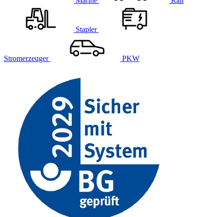
Marine
Rail
Stapler
Stromerzeuger
PKW