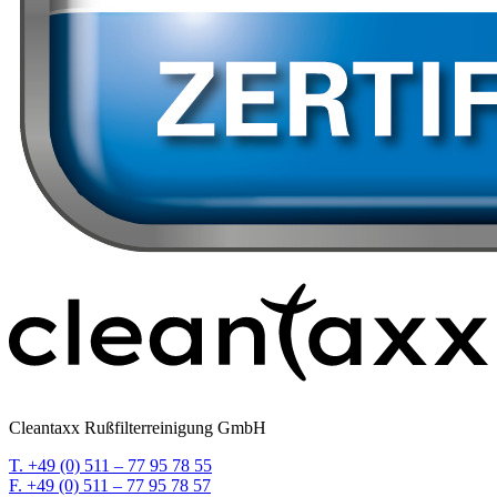
Cleantaxx Rußfilterreinigung GmbH
T. +49 (0) 511 – 77 95 78 55
F. +49 (0) 511 – 77 95 78 57